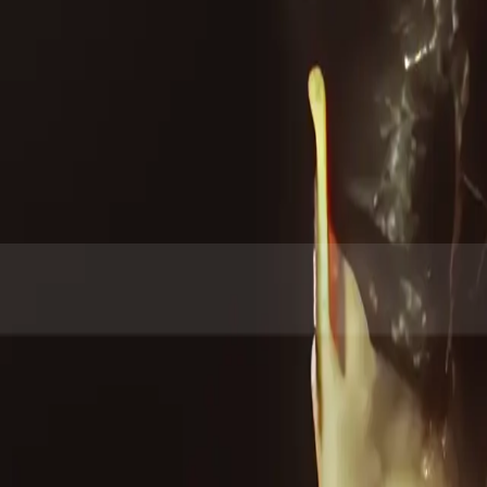
E?
Farrell au Théâtre Alchimic à Genève