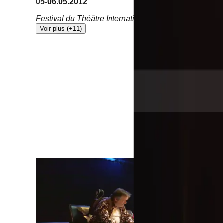
05-06.05.2012
Festival du Théâtre International de Marrakech
-
Marr
Voir plus (+11)