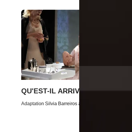
QU'EST-IL ARRIVE A BABY JAN
Adaptation Silvia Barreiros après la pièce de Henry 