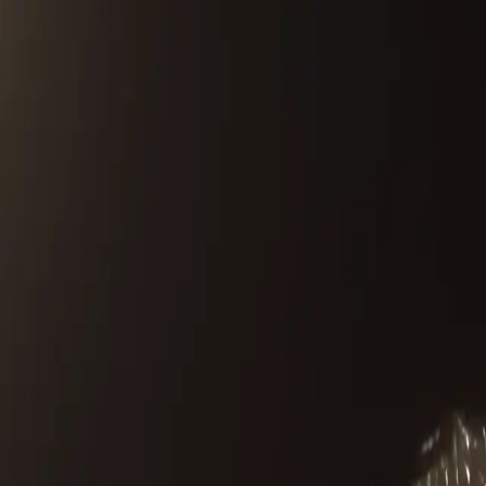
pièce met à nu les fractures familiales, mais surtout les injustic