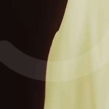
 Slimane Benaissa, mise en scène Miguel V. Fernandez
isie