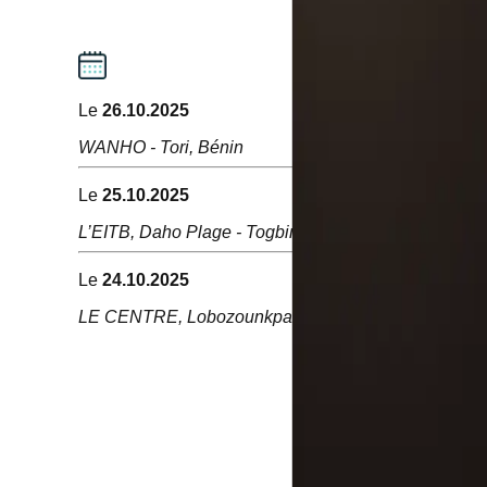
Le
26.10.2025
WANHO
-
Tori, Bénin
Le
25.10.2025
L’EITB, Daho Plage
-
Togbin, Bénin
Le
24.10.2025
LE CENTRE, Lobozounkpa
-
Abomey‑Calavi, Bénin